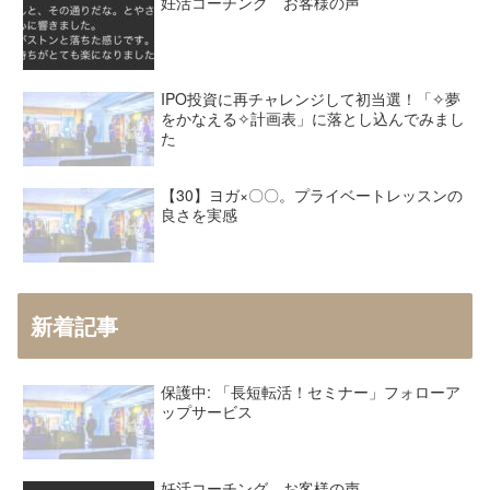
妊活コーチング お客様の声
IPO投資に再チャレンジして初当選！「✧夢
をかなえる✧計画表」に落とし込んでみまし
た
【30】ヨガ×〇〇。プライベートレッスンの
良さを実感
新着記事
保護中: 「長短転活！セミナー」フォローア
ップサービス
妊活コーチング お客様の声