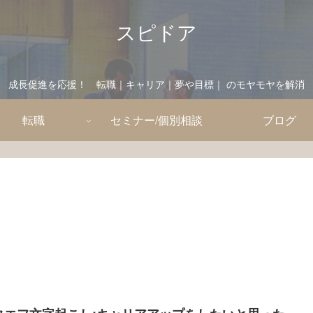
スピドア
成長促進を応援！ 転職｜キャリア｜夢や目標｜ のモヤモヤを解消
転職
セミナー/個別相談
ブログ