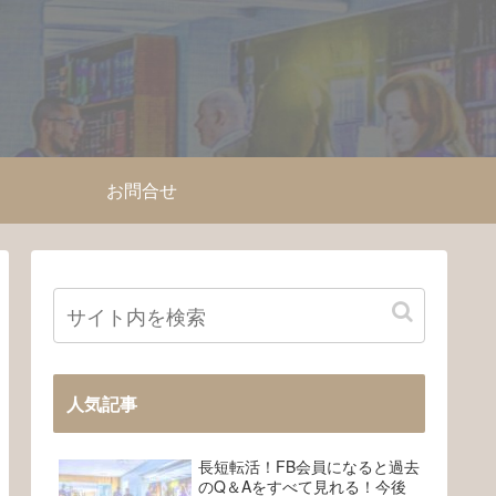
お問合せ
人気記事
長短転活！FB会員になると過去
のQ＆Aをすべて見れる！今後