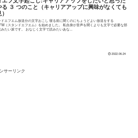
タエフ文字起こし:キャリアアップをしたいと思った
やる ３ つのこと（キャリアアップに興味がなくても
見）
ンドエフエム放送分の文字おこし 寝る前に聞くのにちょうどよい放送をする
andFM（スタンドエフエム）を始めました。 私自身が音声を聞くよりも文字で必要な部
みたい派です。 おなじく文字で読みたいあな...
2022.06.24
ンサーリンク