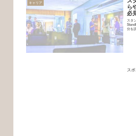
ス
キャリア
ら
必
スタ
St
分を読
スポ