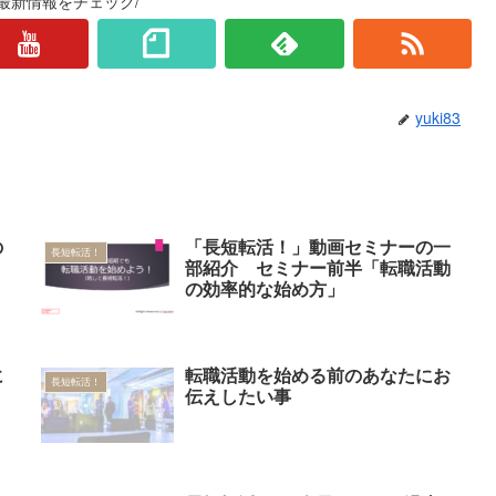
最新情報をチェック/
yuki83
の
「長短転活！」動画セミナーの一
長短転活！
部紹介 セミナー前半「転職活動
の効率的な始め方」
に
転職活動を始める前のあなたにお
長短転活！
！
伝えしたい事