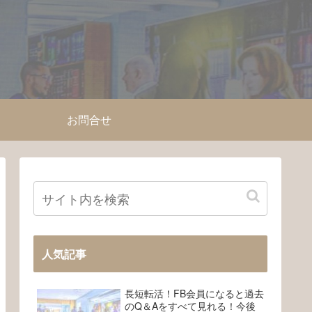
お問合せ
人気記事
長短転活！FB会員になると過去
のQ＆Aをすべて見れる！今後