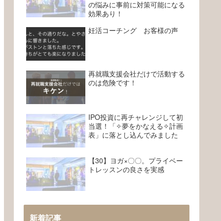
の悩みに事前に対策可能になる
効果あり！
妊活コーチング お客様の声
再就職支援会社だけで活動する
のは危険です！
IPO投資に再チャレンジして初
当選！「✧夢をかなえる✧計画
表」に落とし込んでみました
【30】ヨガ×〇〇。プライベー
トレッスンの良さを実感
新着記事