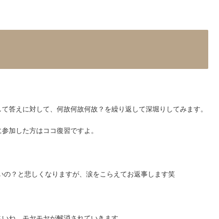
して答えに対して、何故何故何故？を繰り返して深堀りしてみます。
に参加した方はココ復習ですよ。
いの？と悲しくなりますが、涙をこらえてお返事します笑
さいね。モヤモヤが解消されていきます。