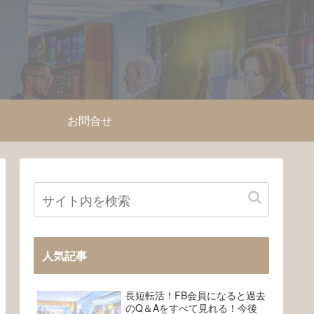
お問合せ
人気記事
長短転活！FB会員になると過去
のQ＆Aをすべて見れる！今後