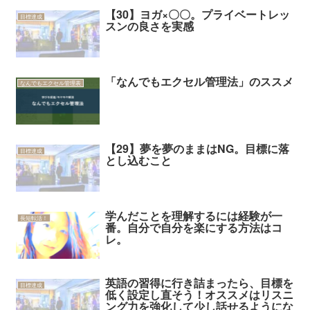
【30】ヨガ×〇〇。プライベートレッ
目標達成
スンの良さを実感
「なんでもエクセル管理法」のススメ
なんでもエクセル管理表
【29】夢を夢のままはNG。目標に落
目標達成
とし込むこと
学んだことを理解するには経験が一
長短転活！
番。自分で自分を楽にする方法はコ
レ。
英語の習得に行き詰まったら、目標を
目標達成
低く設定し直そう！オススメはリスニ
ング力を強化して少し話せるようにな