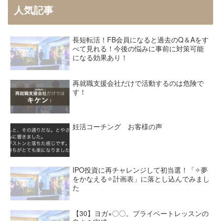
人気記事
長短転活！FB会員になると過去のQ＆Aをす
べて見れる！今後の悩みに事前に対策可能
になる効果あり！
再就職支援会社だけで活動するのは危険で
す！
妊活コーチング お客様の声
IPO投資に再チャレンジして初当選！「✧夢
をかなえる✧計画表」に落とし込んでみまし
た
【30】ヨガ×〇〇。プライベートレッスンの