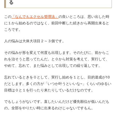
る
この
「なんでもエクセル管理法」
の良いところは、思い出した時
に１から始めるのではなく、前回中断した続きから再開出来ると
ころです。
人の悩みは大体大項目２～３個です。
その悩みが形を変えて何度も出現します。そのたびに、前からこ
れを治そうと思ってたんだ。と０から対策を考えて、実行して、
やめて、忘れて、また悩みとして出現しての繰り返しです。
忘れているときを０として、実行し始めを１とし、目的達成が10
だとします。多くの方が「いつか叶うといいな~」くらいのゆるい
目標は０と１を行ったり来たりしているだけなのです。
でもしょうがないです。直したいんだけど優先順位が低いんだも
の。全部をやりたい時に出来るわけじゃないですもん。