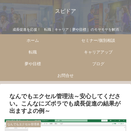
スピドア
成長促進を応援！ 転職｜キャリア｜夢や目標｜ のモヤモヤを解消
ホーム
セミナー/個別相談
転職
キャリアアップ
夢や目標
ブログ
お問合せ
なんでもエクセル管理法～安心してくださ
い。こんなにズボラでも成長促進の結果が
出ますよの例～
なんでもエクセル管理表