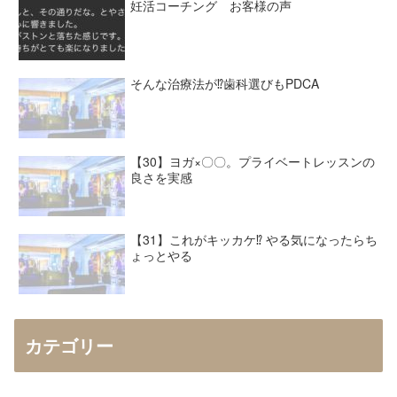
妊活コーチング お客様の声
そんな治療法が⁉︎歯科選びもPDCA
【30】ヨガ×〇〇。プライベートレッスンの
良さを実感
【31】これがキッカケ⁉︎ やる気になったらち
ょっとやる
カテゴリー