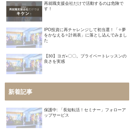
再就職支援会社だけで活動するのは危険で
す！
IPO投資に再チャレンジして初当選！「✧夢
をかなえる✧計画表」に落とし込んでみまし
た
【30】ヨガ×〇〇。プライベートレッスンの
良さを実感
新着記事
保護中: 「長短転活！セミナー」フォローア
ップサービス