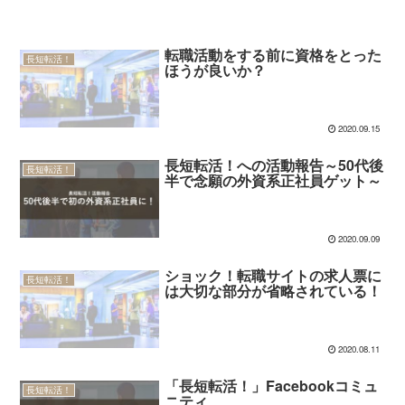
転職活動をする前に資格をとった
長短転活！
ほうが良いか？
2020.09.15
長短転活！への活動報告～50代後
長短転活！
半で念願の外資系正社員ゲット～
2020.09.09
ショック！転職サイトの求人票に
長短転活！
は大切な部分が省略されている！
2020.08.11
「長短転活！」Facebookコミュ
長短転活！
ニティ